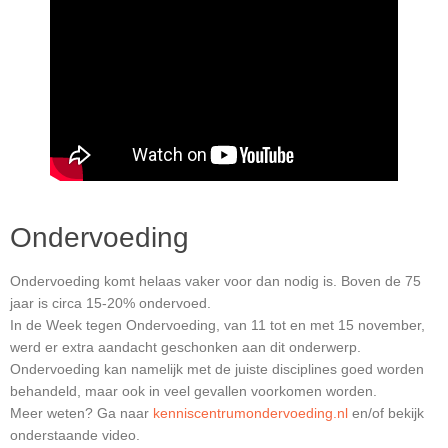
Ondervoeding
Ondervoeding komt helaas vaker voor dan nodig is. Boven de 75
jaar is circa 15-20% ondervoed.
In de Week tegen Ondervoeding, van 11 tot en met 15 november,
werd er extra aandacht geschonken aan dit onderwerp.
Ondervoeding kan namelijk met de juiste disciplines goed worden
behandeld, maar ook in veel gevallen voorkomen worden.
Meer weten? Ga naar
kenniscentrumondervoeding.nl
en/of bekijk
onderstaande video.